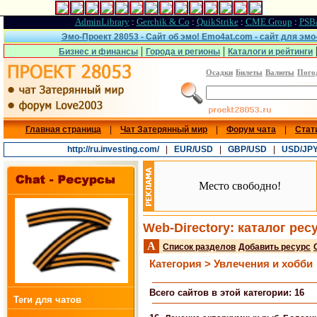
AdminLibrary
:
Gerchik & Co
:
QuikStrike
:
CME Group
:
PSB
Эмо-Проект 28053 - Сайт об эмо! Emo4at.com - сайт для эм
|
|
Бизнес и финансы
Города и регионы
Каталоги и рейтинги
Осадки
Билеты
Валюты
Пого
Главная страница
|
Чат Затерянный мир
|
Форум чата
|
Стат
http://ru.investing.com/
|
EUR/USD
|
GBP/USD
|
USD/JP
Место свободно!
Web-Directory: каталог рес
A
Список разделов
Добавить ресурс
Категория > Увлечения и хобби
Всего сайтов в этой категории: 16
Теги для чатов