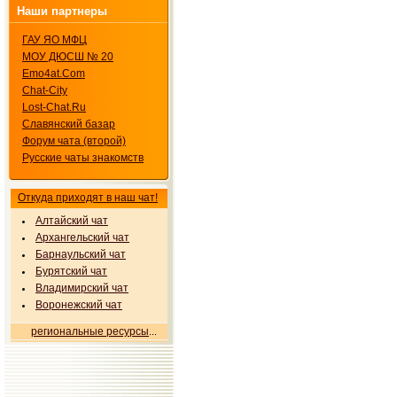
Наши партнеры
ГАУ ЯО МФЦ
МОУ ДЮСШ № 20
Emo4at.Com
Chat-City
Lost-Chat.Ru
Славянский базар
Форум чата (второй)
Русские чаты знакомств
Откуда приходят в наш чат!
Алтайский чат
Архангельский чат
Барнаульский чат
Бурятский чат
Владимирский чат
Воронежский чат
региональные ресурсы
...