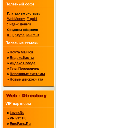
Полезный софт
Платежные системы:
WebMoney
E-gold
,
,
Яндекс.Деньги
Средства общения:
ICQ
Skype
М-Агент
,
,
Полезные ссылки
Почта Mail.Ru
»
Яндекс.Карты
»
Яндекс.Погода
»
Гугл.Переводчик
»
Поисковые системы
»
Новый движок чата
»
VIP партнеры
Lover.Ru
»
PRiVat TK
»
EmoFans.Ru
»