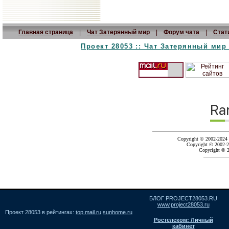
Главная страница
|
Чат Затерянный мир
|
Форум чата
|
Стат
Проект 28053 :: Чат Затерянный мир :
Copyright © 2002-2024 
Copyright © 2002-2
Copyright © 
БЛОГ PROJECT28053.RU
www.project28053.ru
Проект 28053 в рейтингах:
top.mail.ru
sunhome.ru
Ростелеком: Личный
кабинет