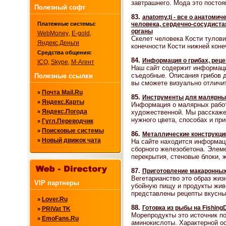
завтрашнего. Мода это постоя
Полезный софт
83.
anatomy.tj - все о анатоми
человека, сердечно-сосудистая
Платежные системы:
органы
WebMoney
E-gold
,
,
Скелет человека Кости тулови
Яндекс.Деньги
конечности Кости нижней коне
Средства общения:
84.
Информация о грибах, рецеп
ICQ
Skype
М-Агент
,
,
Наш сайт содержит информаци
съедобные. Описания грибов 
Полезные ссылки
вы сможете визуально отличит
Почта Mail.Ru
»
85.
Инструменты для малярных
Яндекс.Карты
»
Информация о малярных работ
Яндекс.Погода
художественной. Мы расскажем
»
нужного цвета, способах и пр
Гугл.Переводчик
»
Поисковые системы
»
86.
Металлические конструкции
Новый движок чата
»
На сайте находится информаци
сборного железобетона. Элем
перекрытия, стеновые блоки, ж
87.
Приготовление макаронных 
Вегетарианство это образ жи
VIP партнеры
убойную пищу и продукты жив
представлены рецепты вкусных
Lover.Ru
»
88.
Готовка из рыбы на FishingD
PRiVat TK
»
Морепродукты это источник по
EmoFans.Ru
»
аминокислоты. Характерной о