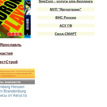
SmsCoin - услуги sms-биллинга
МУП "Яргортранс"
ФНС России
АСУ ГФ
Свод-СМАРТ
 Ярославль
настия
естСтрой
ты знакомств
emberg
Hessen
rn
Brandenburg
исы от Августа