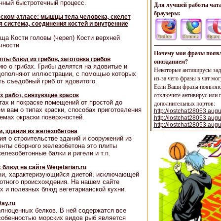
нный быстротечный процесс.
Для лучшей работы чата
браузеры:
ческом атласе: мышцы тела человека, скелет
 система, соединения костей и внутренние
ща Кости головы (череп) Кости верхней
чности
Почему мои фразы появл
ты блюд из грибов, заготовка грибов
опозданием?
ю о грибах. Грибы делятся на ядовитые и
Некоторые антивирусы зад
дополняют иллюстрации, с помощью которых
из-за чего фразы в чат мог
ь съедобный гриб от ядовитого.
Если Ваши фразы появляют
отключите антивирус или п
 работ, связующие красок
ах и покраске помещений от простой до
дополнительных портов:
 вам о типах краски, способах приготовления
http://lostchat28053.augu
иемах окраски поверхностей.
http://lostchat28053.aug
http://lostchat28053.aug
, здания из железобетона
я о строительстве зданий и сооружений из
енты сборного железобетона это плиты
елезобетонные балки и ригели и т.п.
блюд на сайте Wegetarian.ru
зни, характеризующийся диетой, исключающей
отного происхождения. На нашем сайте
 и полезных блюд вегетарианской кухни.
ay.ru
лноценных белков. В ней содержатся все
собенностью морских видов рыб является