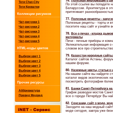
76.
Полезная информация о ди
Теги Chat-City
По этой ссылке вы попадете н
Теги Кроватки
Беларуссии. Архитектура в эт
притягивает разнообразность
Коллекции рисунков
77.
Полезные рецепты - закуск
Чат-рисунки 1
Полезные рецепты - торты и в
посетите наш сайт и узнайте в
Чат-рисунки 2
Чат-рисунки 3
78.
Все о печах - кладка дымо
Чат-рисунки 4
материалы
Печи - печные приборы и комн
Чат-рисунки 5
Увлекательная информация о 
HTML-коды цветов
словом все про строительство
79.
Казахстан народные сайты
Выбери цвет 1
Каталог сайтов Астаны, форум
Выбери цвет 2
нашем форуме.
Выбери цвет 3
80.
Наземные цветы, статьи о 
Выбери цвет 4
На нашем сайте вы найдете ст
Выбери цвет 5
каталог видов экзотических н
посмотреть фотографии более 
Прочие ресурсы
81.
Банки Санкт-Петербурга на
Аббревиатура
График разводки мостов Санкт
Превед Медвед
все о городе Петербург Вы на
82.
Сенсации, сайт о моде, мо
Заходите на наш модный сайт!
моде сегодня, завтра уже без