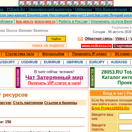
up
:
PSBank.Ru
:
Экономический календарь
:
Оффшоры
:
Web-Консолидация
:
b
 для эмо-кидов! Emo4at.com Настоящий эмо-чат! Lostchat.com Лучший emo-
|
|
|
ейтинги
bus.gov.ru
pravo.gov.ru
Работа в России
Отключить услуги Beel
Разрешение в
юты
Погода
Интернет
Концерты
Сегодня - 06 августа 2026
Обратная связь
|
Video 1
|
V
www.redkassa.ru
Стартовая
|
Статистика чата
|
Фотоальбом
|
Проверить IP-адрес
|
История 
USD/JPY
|
USD/RUB
|
EUR/RUB
|
GBP/RUB
|
EUR/JPY
|
AUD/USD
В чате сейчас
человек!
28053.RU Tot
Чат Затерянный мир
Каталог инт
Проек
Получить VIP-статус в чате!
Вход в чат | Р
г ресурсов
Если Вы впервые посещает
ресурс
Стать партнером
Ссылки и баннеры
чем войти в него, ознаком
Блог Project28053.Ru
Введите ваш
ник:
и: 156
Введите
пароль: