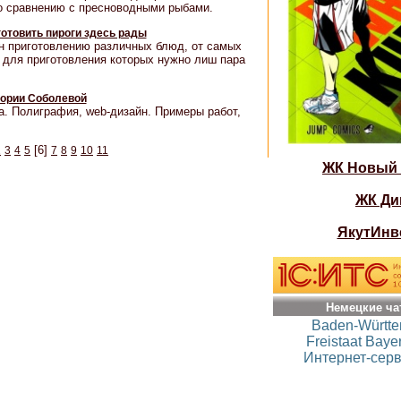
о сравнению с пресноводными рыбами.
готовить пироги здесь рады
н приготовлению различных блюд, от самых
 для приготовления которых нужно лиш пара
ории Соболевой
. Полиграфия, web-дизайн. Примеры работ,
[6]
2
3
4
5
7
8
9
10
11
ЖК Новый
ЖК Ди
ЯкутИнв
Немецкие ча
Baden-Württ
Freistaat Baye
Интернет-серв