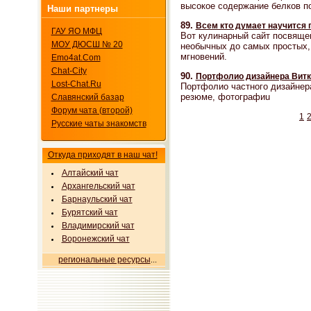
высокое содержание белков п
Наши партнеры
89.
Всем кто думает научится 
ГАУ ЯО МФЦ
Вот кулинарный сайт посвяще
МОУ ДЮСШ № 20
необычных до самых простых,
мгновений.
Emo4at.Com
Chat-City
90.
Портфолио дизайнера Витк
Lost-Chat.Ru
Портфолио частного дизайнера
резюме, фотографиu
Славянский базар
Форум чата (второй)
1
Русские чаты знакомств
Откуда приходят в наш чат!
Алтайский чат
Архангельский чат
Барнаульский чат
Бурятский чат
Владимирский чат
Воронежский чат
региональные ресурсы
...