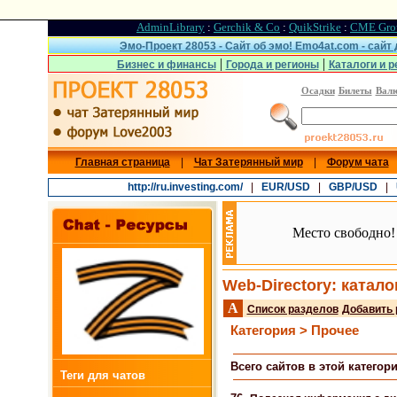
AdminLibrary
:
Gerchik & Co
:
QuikStrike
:
CME Gro
Эмо-Проект 28053 - Сайт об эмо! Emo4at.com - сайт
|
|
Бизнес и финансы
Города и регионы
Каталоги и р
Осадки
Билеты
Вал
Главная страница
|
Чат Затерянный мир
|
Форум чата
http://ru.investing.com/
|
EUR/USD
|
GBP/USD
|
Место свободно!
Web-Directory: катало
A
Список разделов
Добавить 
Категория > Прочее
Всего сайтов в этой категори
Теги для чатов