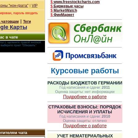
$
www.freestockcharts.com
|
оны "нон-грата"
VIP
$
Биржевые часы
$
MarketWatch
рирован, пароль вводить
$
ФинМаркет
||
 чатовцам
Теги
gle Карты
ас в чате
пуст, щелкните правой кнопкой
и выберите пункт "Обновить"
Курсовые работы
РАСХОДЫ БЮДЖЕТОВ ГЕРМАНИИ
Год написания и сдачи:
2011
Оценка защиты: нет информации
Подробнее о работе
СТРАХОВЫЕ ВЗНОСЫ: ПОРЯДОК
ИСЧИСЛЕНИЯ И УПЛАТЫ
Год написания и сдачи:
2010
Оценка защиты: отлично
Подробнее о работе
тителям чата
УЧЕТ НЕМАТЕРИАЛЬНЫХ