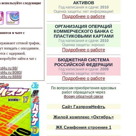
 используйте следующие
АКТИВОВ
Год написания и сдачи:
2010
Оценка защиты: нет информации!
Подробнее о работе
ОРГАНИЗАЦИЯ ОПЕРАЦИЙ
КОММЕРЧЕСКОГО БАНКА С
яются в чате с
ПЛАСТИКОВЫМИ КАРТАМИ
Год написания и сдачи:
2010
ерживают сетевой трафик,
Оценка защиты: хорошо
ут попадать с опозданием.
Подробнее о работе
ся с задержкой,
опробуйте зайти в чат с
БЮДЖЕТНАЯ СИСТЕМА
РОССИЙСКОЙ ФЕДЕРАЦИИ
st4u.ru:88/
Год написания и сдачи:
2009
ust4u.ru:8080/
Оценка защиты: отлично
ust4u.ru:8888/
Подробнее о работе
По вопросам приобретения курсовых
работ обращаться через
Форму обратной связи
Сайт ГазпромНефть
Жилой комплекс «Октябрь»
ЖК Симфония строение 1