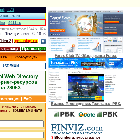
udget76
chat!
76.ru
|
ine
9111.ru
ашего монитора: 1344 x 1024
 г. Текущее время - 05:18:53
ideo 2
|
gosuslugi.ru
|
 страница
Прогноз цен
Forex Club TV. Обзор рынка Forex.
чата
|
Фотоуслуги
|
USD/MXN
al Web Directory
ернет-ресурсов
та 28053
егистрация | FAQ
Бизнес-Телевидение. Телеканал РБК.
е наш чат, то прежде,
Правилами чата
ьтесь с
$
Bloomberg: курсы валют