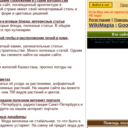
зайне сооружений в стране Беларуссия
а сайт, посвященный архитектуре в
Перс
ой стране имеет свой неповторимый стиль и
Если Ваш ник не зарегист
ю форм и цветовых решений.
НЕ надо!
||
Регистрация
Помощь
и и вторые блюда, интересные статьи
WikiMapia
Goo
||
торые блюда, полезные статьи. В общем
се про кулинарию.
Кто сейч
вой трубы и расположение печей в доме,
Если список присутствующих 
мыши в окне "Кто в чате" 
атный камин, увлекательные статьи.
строительстве. Много полезных статей. Одним
 вы сможете найти на нашем сайте.
.
 жителей Казахстана, прогноз погоды на
цветах
атьи об уходе за растениями, алфавитный
аземных растений. На нашем сайте вы можете
чем 700 видов растений и цветов.
 нашем полезном интернет портале
-Петербурга, радиостанции Санкт-Петербурга и
йдете на нашем интернет портале.
дные дизайнеры
 Мода величина не стабильная, то что было в
Помощь посе
надежно устареет. На смену ей придет мода дня