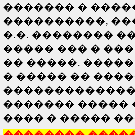
������� � ����
����������, ��
�.�. �������� 
����� ��� � ��
�� �����. ����
� ����� �� ���
�������������
������� �����
���� � ����� �
�������� ����