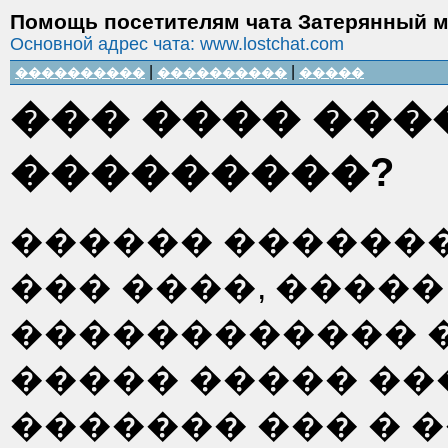
Помощь посетителям чата Затерянный 
Основной адрес чата: www.lostchat.com
|
|
����������
����������
�����
��� ���� ���
���������?
������ ������
��� ����, �����
������������ 
����� ����� ���
������� ��� � 