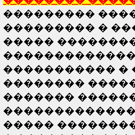
��������� ���
��������� � ��
����� ��������
�������������
����������� � 
�������� ����
������� �����
�������������
����� ��������