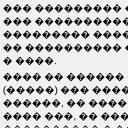
��� ��������� 
��� ���������
��������� ����
�� ����������
� ����.
���� �� ������
(�����) ��� ��
������, �� ���
���� ���, �� ��