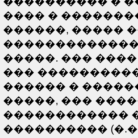
���������� � 
���� � �������
������, ����� 
�������������
�����. ��� ����
��� ���������
������ � �����
�����, ��� ����
������������ 
���������� (�.�