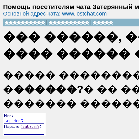
Помощь посетителям чата Затерянный 
Основной адрес чата: www.lostchat.com
|
|
����������
����������
�����
��� ������, 
���� ������ 
����� �������
�
������?
� �� �
������� ������