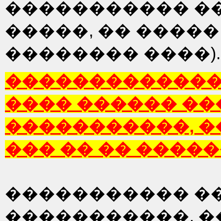
����������� �
�����, �� ����
�������� ����).
������������� 
���� ������ �
�����������, 
��� �� �� �����
����������� �
�����������, �