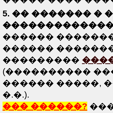
5. �� ������� �
�������������
������ ������
������ ������
���������
���
(���������� ��
������ �����, 
�.�.).
��� ������?
��