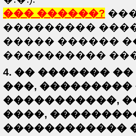
��� ������?
��
��������� ����
����� ������ �
���������� ��
4. �� ������� ��
���, ���������
�����������, 
����, ��������
������������ 