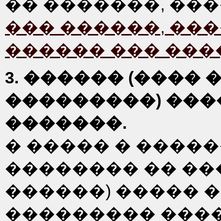
�� �������, ��
��� ������, ���
������ ��� ����
3. ������ (����
���������) ���
�������.
� ����� � ����
�������� �� ����
������) ����� 
��������� ���