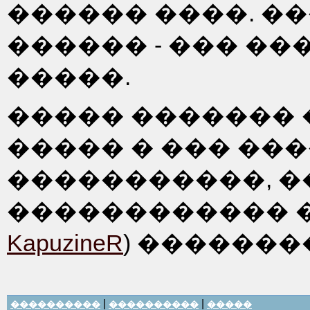
������ ����. �
������ - ��� ���
�����.
����� �������
����� � ��� ���
�����������, �
������������ �
KapuzineR
) �������
|
|
����������
����������
�����