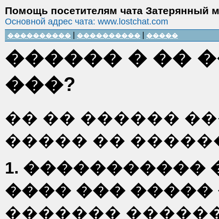
Помощь посетителям чата Затерянный 
Основной адрес чата: www.lostchat.com
|
|
����������
����������
�����
������ � �� 
���?
�� �� ������ ��
����� �� �����
1. �����������
���� ��� ����� 
������� �����