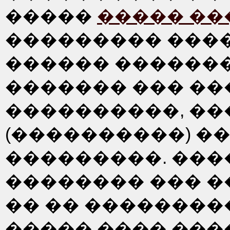
�����
����� ��
��������� ���
������ �������
������� ��� ��
����������, ��
(����������) �
���������. ���
�������� ��� ��
�� �� �������
����� ���� ���