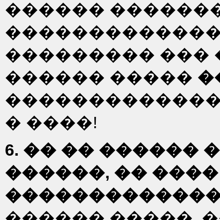
������ ������
���������������
��������� ��� 
������ �����
�
�������������
� ����!
6. �� �� ������ 
������, �� ����
�������������
������ �����, 