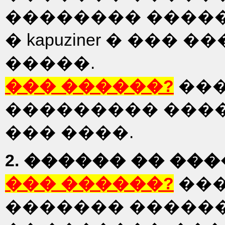
�������� �����. 
� kapuziner � ���
�����.
��� ������?
��
��������� ������
��� ����.
2. ������ �� ��
��� ������?
���
������� ������