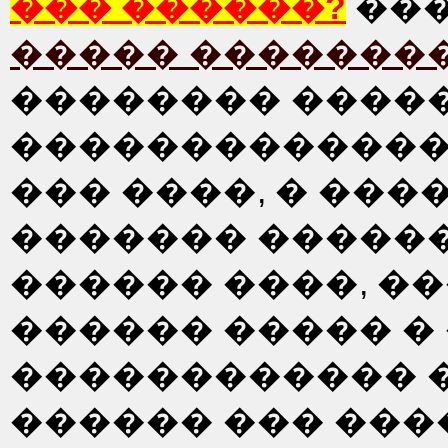
��� ������?
���
����� �������
�������� ����
������������� 
��� ����, � ���
������� �����
������ ����, ��
������ ����� � 
������������ �
������ ��� ���