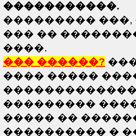
�����������.
��������� ���,
��� �� �������
����.
��� ������?
���
���� ����� ���
�������������
��������� ����
����� �� ������
���������� � �