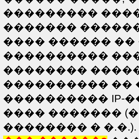
��������� ����
������� ������
���� ������ ��
���������� ��
�������� �����
���������� �� 
���������� IP-�
���� ������� (
�������� � �.�.).