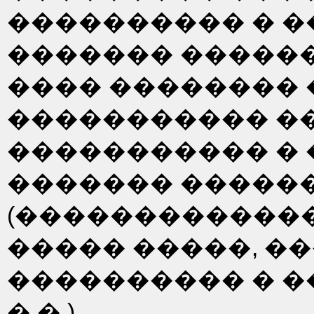
���������� � �
������� ������
���� �������� 
����������� ��
����������� �
������� �����
(�������������
����� �����, �
���������� � �
�.�.).