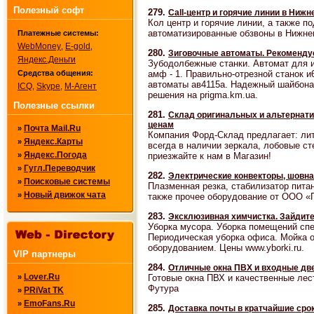
Полезный софт
279.
Call-центр и горячие линии в Ниж
Кол центр и горячие линии, а также п
автоматизированные обзвоны в Нижне
Платежные системы:
WebMoney
E-gold
,
,
280.
Зиговочные автоматы. Рекоменду
Яндекс.Деньги
Зубодолбежные станки. Автомат для 
амф - 1. Правильно-отрезной станок и
Средства общения:
автоматы ав4115а. Надежный шайбона
ICQ
Skype
М-Агент
,
,
решения на prigma.km.ua.
Полезные ссылки
281.
Склад оригинальных и альтернати
ценам
Почта Mail.Ru
»
Компания Форд-Склад предлагает: лит
Яндекс.Карты
»
всегда в наличии зеркала, лобовые с
Яндекс.Погода
приезжайте к нам в Магазин!
»
Гугл.Переводчик
»
282.
Электрические конвекторы, шовна
Поисковые системы
»
Плазменная резка, стабилизатор питани
Новый движок чата
»
также прочее оборудование от ООО «
283.
Эксклюзивная химчистка. Зайдите
Уборка мусора. Уборка помещений сп
Периодическая уборка офиса. Мойка о
оборудованием. Цены www.yborki.ru.
VIP партнеры
284.
Отличные окна ПВХ и входные две
Lover.Ru
Готовые окна ПВХ и качественные лес
»
Футура
PRiVat TK
»
EmoFans.Ru
»
285.
Доставка почты в кратчайшие срок