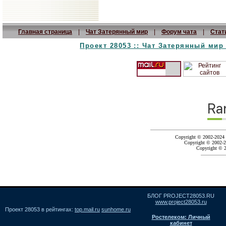
Главная страница
|
Чат Затерянный мир
|
Форум чата
|
Стат
Проект 28053 :: Чат Затерянный мир :
Copyright © 2002-2024 
Copyright © 2002-2
Copyright © 
БЛОГ PROJECT28053.RU
www.project28053.ru
Проект 28053 в рейтингах:
top.mail.ru
sunhome.ru
Ростелеком: Личный
кабинет