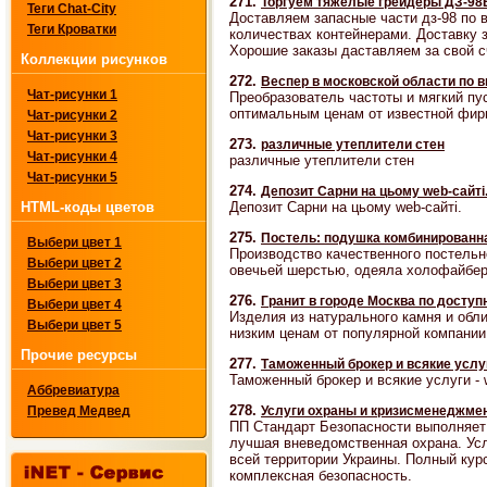
271.
Торгуем тяжёлые грейдеры ДЗ-98В
Теги Chat-City
Доставляем запасные части дз-98 по 
Теги Кроватки
количествах контейнерами. Доставку з
Хорошие заказы даставляем за свой с
Коллекции рисунков
272.
Веспер в московской области по 
Чат-рисунки 1
Преобразователь частоты и мягкий пу
оптимальным ценам от известной фи
Чат-рисунки 2
Чат-рисунки 3
273.
различные утеплители стен
Чат-рисунки 4
различные утеплители стен
Чат-рисунки 5
274.
Депозит Сарни на цьому web-сайті
Депозит Сарни на цьому web-сайті.
HTML-коды цветов
275.
Постель: подушка комбинированна
Выбери цвет 1
Производство качественного постельн
Выбери цвет 2
овечьей шерстью, одеяла холофайбер
Выбери цвет 3
276.
Гранит в городе Москва по досту
Выбери цвет 4
Изделия из натурального камня и обл
Выбери цвет 5
низким ценам от популярной компании 
Прочие ресурсы
277.
Таможенный брокер и всякие услуг
Таможенный брокер и всякие услуги -
Аббревиатура
278.
Услуги охраны и кризисменеджмен
Превед Медвед
ПП Стандарт Безопасности выполняет
лучшая вневедомственная охрана. Усл
всей территории Украины. Полный кур
комплексная безопасность.