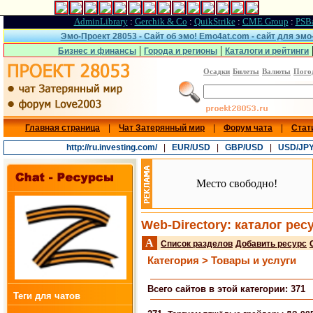
AdminLibrary
:
Gerchik & Co
:
QuikStrike
:
CME Group
:
PSB
Эмо-Проект 28053 - Сайт об эмо! Emo4at.com - сайт для эм
|
|
Бизнес и финансы
Города и регионы
Каталоги и рейтинги
Осадки
Билеты
Валюты
Пого
Главная страница
|
Чат Затерянный мир
|
Форум чата
|
Стат
http://ru.investing.com/
|
EUR/USD
|
GBP/USD
|
USD/JP
Место свободно!
Web-Directory: каталог рес
A
Список разделов
Добавить ресурс
Категория > Товары и услуги
Всего сайтов в этой категории: 371
Теги для чатов