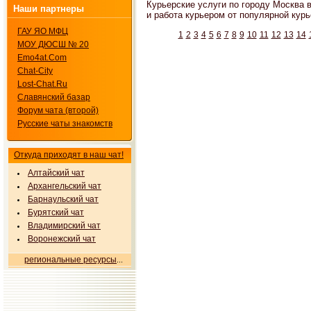
Курьерские услуги по городу Москва в
Наши партнеры
и работа курьером от популярной кур
ГАУ ЯО МФЦ
1
2
3
4
5
6
7
8
9
10
11
12
13
14
МОУ ДЮСШ № 20
Emo4at.Com
Chat-City
Lost-Chat.Ru
Славянский базар
Форум чата (второй)
Русские чаты знакомств
Откуда приходят в наш чат!
Алтайский чат
Архангельский чат
Барнаульский чат
Бурятский чат
Владимирский чат
Воронежский чат
региональные ресурсы
...