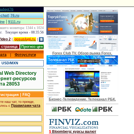
udget76
chat!
76.ru
|
ine
9111.ru
ашего монитора: 1344 x 1024
 г. Текущее время - 08:35:57
ideo 2
|
gosuslugi.ru
|
 страница
Прогноз цен
Forex Club TV. Обзор рынка Forex.
чата
|
Фотоуслуги
|
USD/MXN
al Web Directory
ернет-ресурсов
та 28053
егистрация | FAQ
Бизнес-Телевидение. Телеканал РБК.
е наш чат, то прежде,
Правилами чата
ьтесь с
$
Bloomberg: курсы валют