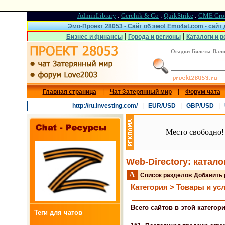
AdminLibrary
:
Gerchik & Co
:
QuikStrike
:
CME Gro
Эмо-Проект 28053 - Сайт об эмо! Emo4at.com - сайт
|
|
Бизнес и финансы
Города и регионы
Каталоги и р
Осадки
Билеты
Вал
Главная страница
|
Чат Затерянный мир
|
Форум чата
http://ru.investing.com/
|
EUR/USD
|
GBP/USD
|
Место свободно!
Web-Directory: катало
A
Список разделов
Добавить 
Категория > Товары и ус
Всего сайтов в этой категори
Теги для чатов