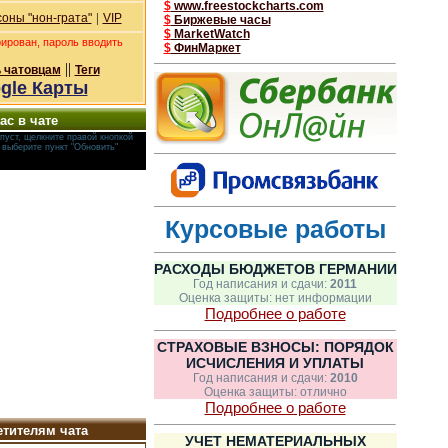
$
www.freestockcharts.com
|
оны "нон-грата"
VIP
$
Биржевые часы
$
MarketWatch
рирован, пароль вводить
$
ФинМаркет
||
 чатовцам
Теги
gle Карты
ас в чате
пуст, щелкните правой кнопкой
и выберите пункт "Обновить"
Курсовые работы
РАСХОДЫ БЮДЖЕТОВ ГЕРМАНИИ
Год написания и сдачи:
2011
Оценка защиты: нет информации
Подробнее о работе
СТРАХОВЫЕ ВЗНОСЫ: ПОРЯДОК
ИСЧИСЛЕНИЯ И УПЛАТЫ
Год написания и сдачи:
2010
Оценка защиты: отлично
Подробнее о работе
тителям чата
УЧЕТ НЕМАТЕРИАЛЬНЫХ