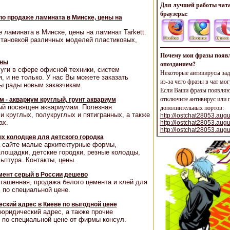
Для лучшей работы чата
браузеры:
по продаже ламината в Минске, цены на
е ламината в Минске, цены на ламинат Tarkett.
тановкой различных моделей пластиковых,
.
Почему мои фразы появл
оны
опозданием?
уги в сфере офисной техники, систем
Некоторые антивирусы зад
 и не только. У нас Вы можете заказать
из-за чего фразы в чат мог
ы рады новым заказчикам.
Если Ваши фразы появляют
отключите антивирус или п
м - аквариум круглый, грунт аквариум
рый посвящен аквариумам. Полезная
дополнительных портов:
 круглых, полукруглых и пятигранных, а также
http://lostchat28053.augu
ах.
http://lostchat28053.aug
http://lostchat28053.aug
 колодцев для детского городка
а сайте малые архитектурные формы,
лощадки, детские городки, резные колодцы,
ьптура. Контакты, цены.
мент серый в России дешево
 гашенная, продажа белого цемента и клей для
 по специальной цене.
ский адрес в Киеве по выгодной цене
юридический адрес, а также прочие
 по специальной цене от фирмы консул.