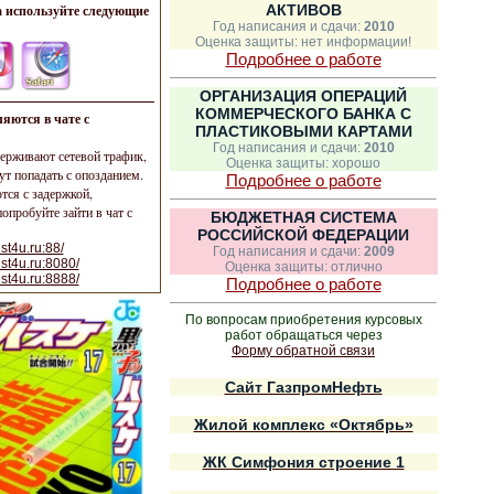
 используйте следующие
АКТИВОВ
Год написания и сдачи:
2010
Оценка защиты: нет информации!
Подробнее о работе
ОРГАНИЗАЦИЯ ОПЕРАЦИЙ
КОММЕРЧЕСКОГО БАНКА С
яются в чате с
ПЛАСТИКОВЫМИ КАРТАМИ
Год написания и сдачи:
2010
ерживают сетевой трафик,
Оценка защиты: хорошо
ут попадать с опозданием.
Подробнее о работе
ся с задержкой,
опробуйте зайти в чат с
БЮДЖЕТНАЯ СИСТЕМА
РОССИЙСКОЙ ФЕДЕРАЦИИ
st4u.ru:88/
Год написания и сдачи:
2009
ust4u.ru:8080/
Оценка защиты: отлично
ust4u.ru:8888/
Подробнее о работе
По вопросам приобретения курсовых
работ обращаться через
Форму обратной связи
Сайт ГазпромНефть
Жилой комплекс «Октябрь»
ЖК Симфония строение 1