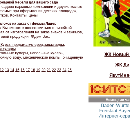
ионарной мебели для вашего сада
 садово-парковые композиции и другие малые
няемые при оформлении детских площадок,
тков. Контакты, цены
елоков на заказ от фирмы Лидер
а Вы сможете познакомиться с линейкой
я от изготовления на заказ знаков и зажимов,
товой продукции. Ждем Вас.
Курск: продажа кулеров, заказ воды,
е кулеры
тольные кулеры, напольные кулеры,
ЖК Новый
бряную воду, механические помпы, очищенную
.
ЖК Ди
12
13
14
15
16
17
18
19
20
21
22
23
24
25
ЯкутИнв
Немецкие ча
Baden-Württ
Freistaat Baye
Интернет-серв