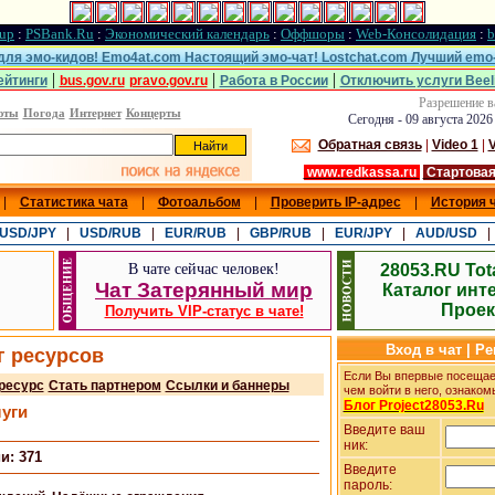
up
:
PSBank.Ru
:
Экономический календарь
:
Оффшоры
:
Web-Консолидация
:
b
 для эмо-кидов! Emo4at.com Настоящий эмо-чат! Lostchat.com Лучший emo-
|
|
|
ейтинги
bus.gov.ru
pravo.gov.ru
Работа в России
Отключить услуги Beel
Разрешение в
юты
Погода
Интернет
Концерты
Сегодня - 09 августа 2026
Обратная связь
|
Video 1
|
V
www.redkassa.ru
Стартовая
|
Статистика чата
|
Фотоальбом
|
Проверить IP-адрес
|
История 
USD/JPY
|
USD/RUB
|
EUR/RUB
|
GBP/RUB
|
EUR/JPY
|
AUD/USD
В чате сейчас
человек!
28053.RU Tot
Чат Затерянный мир
Каталог инт
Проек
Получить VIP-статус в чате!
Вход в чат | Р
г ресурсов
Если Вы впервые посещает
ресурс
Стать партнером
Ссылки и баннеры
чем войти в него, ознаком
Блог Project28053.Ru
луги
Введите ваш
ник:
и: 371
Введите
пароль: