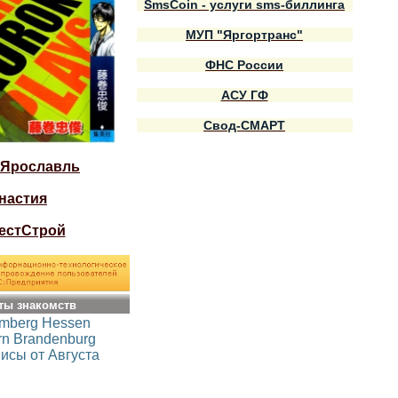
SmsCoin - услуги sms-биллинга
МУП "Яргортранс"
ФНС России
АСУ ГФ
Свод-СМАРТ
 Ярославль
настия
естСтрой
ты знакомств
emberg
Hessen
rn
Brandenburg
исы от Августа