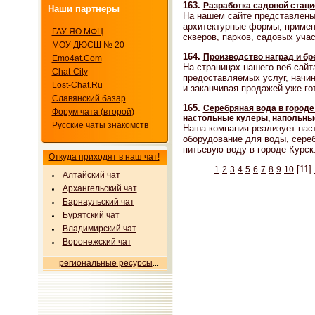
163.
Разработка садовой стац
Наши партнеры
На нашем сайте представлены
архитектурные формы, приме
ГАУ ЯО МФЦ
скверов, парков, садовых учас
МОУ ДЮСШ № 20
164.
Производство наград и бр
Emo4at.Com
На страницах нашего веб-сайт
Chat-City
предоставляемых услуг, начина
Lost-Chat.Ru
и заканчивая продажей уже го
Славянский базар
165.
Серебряная вода в городе 
Форум чата (второй)
настольные кулеры, напольны
Русские чаты знакомств
Наша компания реализует нас
оборудование для воды, сере
питьевую воду в городе Курск
Откуда приходят в наш чат!
[11]
1
2
3
4
5
6
7
8
9
10
Алтайский чат
Архангельский чат
Барнаульский чат
Бурятский чат
Владимирский чат
Воронежский чат
региональные ресурсы
...