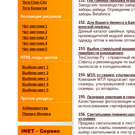
151.
Постоянная продажа огра
Теги Chat-City
Заводских производство забор
Теги Кроватки
заборы рабица. Ограждение с
заборы Betafence.
Коллекции рисунков
152.
Для Вашего бизнеса в Бре
Чат-рисунки 1
женской одежды.
Данный каталог швейных пред
Чат-рисунки 2
производителей модной женск
Чат-рисунки 3
одежду оптом и мелким оптом
Чат-рисунки 4
153.
Выбор стиральной машины
Чат-рисунки 5
приобрести кондиционер
ТечСеллер.Ру - справочный we
HTML-коды цветов
Советы и рекомендации по выб
пылесосов и холодильников.
Выбери цвет 1
Выбери цвет 2
154.
МТЛ: уз сканер, ультраска
Выбери цвет 3
Компания МТЛ предлагает при
сканеры, ультразвуковой скане
Выбери цвет 4
сканеры, уз аппараты.
Выбери цвет 5
155.
Лазерная эпиляция в горо
Прочие ресурсы
Качественная фотоэпиляция и
использованием сертифициров
Аббревиатура
Превед Медвед
156.
Светильники люминесцен
условиях
Продажа светильников и люст
уличные и лампы люминесцент
выбор светильников и люстр р