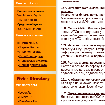
светильники.
Полезный софт
157.
Интернет сайт комппании 
ламинат.
Платежные системы:
Internet блог фирмы по укладк
WebMoney
E-gold
,
,
Мы занимаемся продажей и ус
Яндекс.Деньги
деревянных и МДФ плинтусов
Средства общения:
158.
Фирма AtsPro.Ru - мегаф
ICQ
Skype
М-Агент
,
,
Фирма АТСпро предлагает усл
видеонаблюдения, оповещения,
Полезные ссылки
офисную АТС, и её монтаж. М
Почта Mail.Ru
»
159.
Интернет магазин аквариу
Яндекс.Карты
»
Аквариумы.Ру - ресурс, кото
Яндекс.Погода
»
информация о прямоугольных и
угловых и выпуклых аквариум
Гугл.Переводчик
»
Поисковые системы
»
160.
Резные формы деревянных
Новый движок чата
»
Портал о резьбе по дереву. Н
деревянные детские игровые п
садовая мебель, садовая скул
161.
Клей для пеноблоков и це
Клей для пеноблоков, известь
VIP партнеры
пористых блоков Hebel Mixcem
Lover.Ru
»
162.
Лицензирование и юридиче
Лицензии, регистрация ООО и 
PRiVat TK
»
юридические услуги в Украине
EmoFans.Ru
»