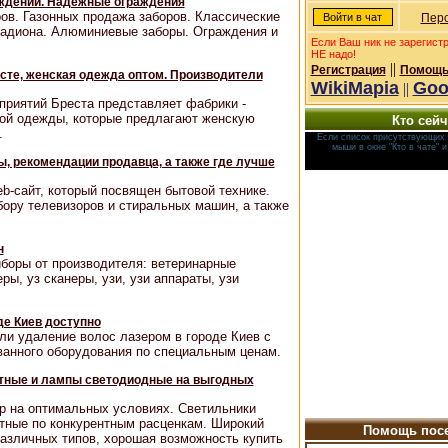
ждений. Надёжные ограждения
ов. Газонных продажа заборов. Классические
Перс
тадиона. Алюминиевые заборы. Ограждения и
Если Ваш ник не зарегист
НЕ надо!
||
Регистрация
Помощь
сте, женская одежда оптом. Производители
WikiMapia
Goo
||
приятий Бреста представляет фабрики -
ой одежды, которые предлагают женскую
Кто сейч
.
Если список присутствующих 
мыши в окне "Кто в чате" 
, рекомендации продавца, а также где лучше
b-сайт, который посвящен бытовой технике.
ору телевизоров и стиральных машин, а также
н
боры от производителя: ветеринарные
ры, уз сканеры, узи, узи аппараты, узи
де Киев доступно
ли удаление волос лазером в городе Киев с
анного оборудования по специальным ценам.
тные и лампы светодиодные на выгодных
р на оптимальных условиях. Светильники
ные по конкурентным расценкам. Широкий
Помощь посе
азличных типов, хорошая возможность купить