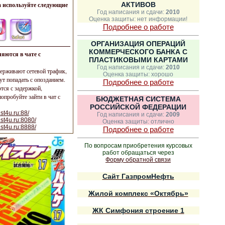
 используйте следующие
АКТИВОВ
Год написания и сдачи:
2010
Оценка защиты: нет информации!
Подробнее о работе
ОРГАНИЗАЦИЯ ОПЕРАЦИЙ
КОММЕРЧЕСКОГО БАНКА С
яются в чате с
ПЛАСТИКОВЫМИ КАРТАМИ
Год написания и сдачи:
2010
ерживают сетевой трафик,
Оценка защиты: хорошо
ут попадать с опозданием.
Подробнее о работе
ся с задержкой,
опробуйте зайти в чат с
БЮДЖЕТНАЯ СИСТЕМА
РОССИЙСКОЙ ФЕДЕРАЦИИ
st4u.ru:88/
Год написания и сдачи:
2009
ust4u.ru:8080/
Оценка защиты: отлично
ust4u.ru:8888/
Подробнее о работе
По вопросам приобретения курсовых
работ обращаться через
Форму обратной связи
Сайт ГазпромНефть
Жилой комплекс «Октябрь»
ЖК Симфония строение 1