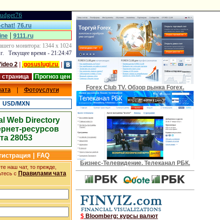
udget76
chat!
76.ru
|
ine
9111.ru
ашего монитора: 1344 x 1024
 г. Текущее время - 21:24:48
ideo 2
|
gosuslugi.ru
|
 страница
Прогноз цен
Forex Club TV. Обзор рынка Forex.
чата
|
Фотоуслуги
|
USD/MXN
al Web Directory
ернет-ресурсов
та 28053
егистрация | FAQ
Бизнес-Телевидение. Телеканал РБК.
е наш чат, то прежде,
Правилами чата
ьтесь с
$
Bloomberg: курсы валют