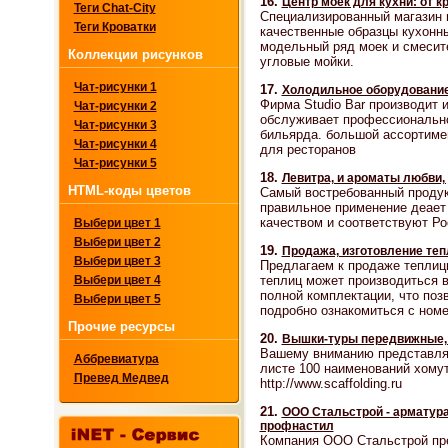
16.
Центр моек для кухни: от к
Теги Chat-City
Специализированный магазин 
Теги Кроватки
качественные образцы кухонн
модельный ряд моек и смесите
Коллекции рисунков
угловые мойки.
Чат-рисунки 1
17.
Холодильное оборудование
Фирма Studio Bar производит и
Чат-рисунки 2
обслуживает профессиональное
Чат-рисунки 3
бильярда. большой ассортиме
Чат-рисунки 4
для ресторанов
Чат-рисунки 5
18.
Левитра, и ароматы любви,
HTML-коды цветов
Самый востребованный продук
правильное применение деает
качеством и соответствуют Р
Выбери цвет 1
Выбери цвет 2
19.
Продажа, изготовление теп
Выбери цвет 3
Предлагаем к продаже теплицы
теплиц может производиться в
Выбери цвет 4
полной комплектации, что поз
Выбери цвет 5
подробно ознакомиться с ном
Прочие ресурсы
20.
Вышки-туры передвижные, 
Вашему вниманию представляю
Аббревиатура
листе 100 наименований хому
Превед Медвед
http://www.scaffolding.ru
21.
ООО Стальстрой - арматура
профнастил
Компания ООО Стальстрой пр