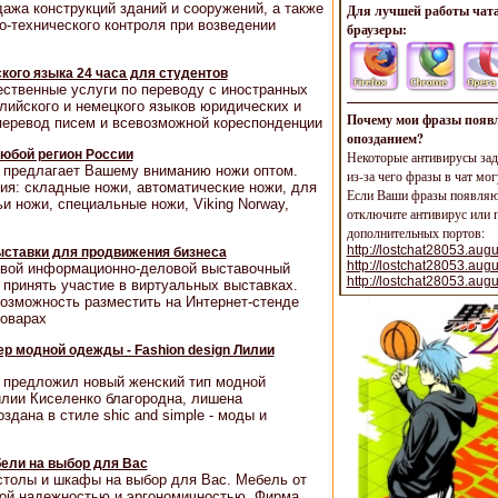
ажа конструкций зданий и сооружений, а также
Для лучшей работы чата
-технического контроля при возведении
браузеры:
ого языка 24 часа для студентов
ественные услуги по переводу с иностранных
глийского и немецкого языков юридических и
Почему мои фразы появл
 перевод писем и всевозможной кореспонденции
опозданием?
любой регион России
Некоторые антивирусы зад
u предлагает Вашему вниманию ножи оптом.
из-за чего фразы в чат мог
ия: складные ножи, автоматические ножи, для
Если Ваши фразы появляют
и ножи, специальные ножи, Viking Norway,
отключите антивирус или п
дополнительных портов:
http://lostchat28053.augu
ыставки для продвижения бизнеса
http://lostchat28053.aug
евой информационно-деловой выставочный
http://lostchat28053.aug
принять участие в виртуальных выставках.
озможность разместить на Интернет-стенде
товарах
ер модной одежды - Fashion design Лилии
 предложил новый женский тип модной
лии Киселенко благородна, лишена
дана в стиле shic and simple - моды и
ели на выбор для Вас
толы и шкафы на выбор для Вас. Мебель от
ой надежностью и эргономичностью. Фирма