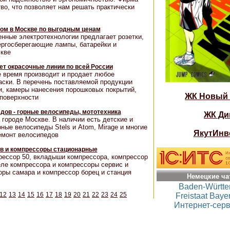
во, что позволяет нам решать практически
том в Москве по выгодным ценам
нные электротехнологии предлагает розетки,
ергосберегающие лампы, батарейки и
кве
т окрасочные линии по всей России
 время производит и продает любое
аски. В перечень поставляемой продукции
и, камеры нанесения порошковых покрытий,
ЖК Новый
 поверхности
дов - горные велосипеды, мототехника
ЖК Ди
городе Москве. В наличии есть детские и
ные велосипеды Stels и Аtom, Mirage и многие
ЯкутИнв
емонт велосипедов
в и компрессоры стационарные
прессор 50, вкладыши компрессора, компрессор
еле компрессора и компрессоры сервис и
оры самара и компрессор борец и станция
Немецкие ча
Baden-Württ
12
13
14
15
16
17
18
19
20
21
22
23
24
25
Freistaat Baye
Интернет-серв