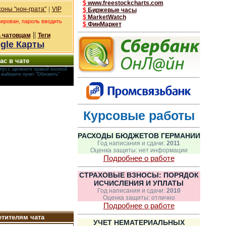
$
www.freestockcharts.com
|
оны "нон-грата"
VIP
$
Биржевые часы
$
MarketWatch
рирован, пароль вводить
$
ФинМаркет
||
 чатовцам
Теги
gle Карты
ас в чате
пуст, щелкните правой кнопкой
и выберите пункт "Обновить"
Курсовые работы
РАСХОДЫ БЮДЖЕТОВ ГЕРМАНИИ
Год написания и сдачи:
2011
Оценка защиты: нет информации
Подробнее о работе
СТРАХОВЫЕ ВЗНОСЫ: ПОРЯДОК
ИСЧИСЛЕНИЯ И УПЛАТЫ
Год написания и сдачи:
2010
Оценка защиты: отлично
Подробнее о работе
тителям чата
УЧЕТ НЕМАТЕРИАЛЬНЫХ