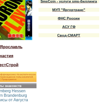
SmsCoin - услуги sms-биллинга
МУП "Яргортранс"
ФНС России
АСУ ГФ
Свод-СМАРТ
 Ярославль
настия
естСтрой
ты знакомств
emberg
Hessen
rn
Brandenburg
исы от Августа