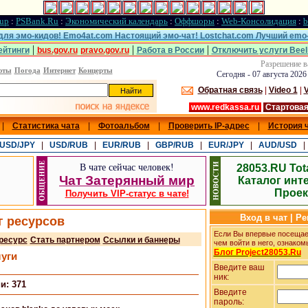
up
:
PSBank.Ru
:
Экономический календарь
:
Оффшоры
:
Web-Консолидация
:
b
 для эмо-кидов! Emo4at.com Настоящий эмо-чат! Lostchat.com Лучший emo-
|
|
|
ейтинги
bus.gov.ru
pravo.gov.ru
Работа в России
Отключить услуги Beel
Разрешение в
юты
Погода
Интернет
Концерты
Сегодня - 07 августа 2026
Обратная связь
|
Video 1
|
V
www.redkassa.ru
Стартовая
|
Статистика чата
|
Фотоальбом
|
Проверить IP-адрес
|
История 
USD/JPY
|
USD/RUB
|
EUR/RUB
|
GBP/RUB
|
EUR/JPY
|
AUD/USD
В чате сейчас
человек!
28053.RU Tot
Чат Затерянный мир
Каталог инт
Проек
Получить VIP-статус в чате!
Вход в чат | Р
г ресурсов
Если Вы впервые посещает
ресурс
Стать партнером
Ссылки и баннеры
чем войти в него, ознаком
Блог Project28053.Ru
луги
Введите ваш
ник:
и: 371
Введите
пароль: