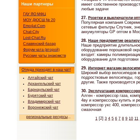
Наши партнеры
имеет собственное производст
любые задачи
ГАУ ЯО МФЦ
27.
Розетки и выключатели оп
МОУ ДЮСШ № 20
Популярная компания Совреме
Emo4at.Com
сетевые фильтры Спутник, эн
аккумуляторы GP оптом в Мос
Chat-City
Lost-Chat.Ru
28.
Наше предприятие реализуе
Славянский базар
Наше предприятие длительное
оборудование порошковой окр
Форум чата (второй)
входит: камеры полимеризаци
Русские чаты знакомств
оборудование для подготовки
29.
Интернет магазин велосипе
Откуда приходят в наш чат!
Широкий выбор велосипедов в 
подростковые велосипеды, гор
Алтайский чат
другие. Также производится р
Архангельский чат
Барнаульский чат
30.
Эксплуатация компрессоро
Алген - компрессор газа, ком
Бурятский чат
4ву и компрессоры купить и р
Владимирский чат
компрессор укс 400, компресс
Воронежский чат
смазочная
региональные ресурсы
...
[2]
1
3
4
5
6
7
8
9
10
11