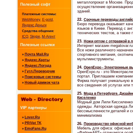
металлопрокат в Москве. Прод
Полезный софт
осуществление организационно
зданий.
Платежные системы:
22.
Срочные переводы английск
WebMoney
E-gold
,
,
Бюро перевода оказывает кач
Яндекс.Деньги
языков в Киеве. Перевод c ан
Средства общения:
технических текстов, а также
ICQ
Skype
М-Агент
,
,
23.
Ножи оптом с отправкой в 
Полезные ссылки
Интернет магазин megatovar.r
Все ножи различного назначен
спортивного метания, охотничь
Почта Mail.Ru
»
мультиинструменты.
Яндекс.Карты
»
Яндекс.Погода
»
24.
OpenExpo - Электронные в
Гугл.Переводчик
OpenExpo.ru - это Межотрасл
»
портал. Приглашаем компании 
Поисковые системы
»
Фирма получает уникальную в
Новый движок чата
»
все сведения об услугах или 
25.
Мода в Петербурге. Дизайн
Киселенко
Модный дом Лили Киссиленко
одежды. Авторская одежда Ли
VIP партнеры
бессмысленности деталей и соз
минимализма
Lover.Ru
»
PRiVat TK
»
26.
Производство офисной меб
Мебель для офиса: офисные с
EmoFans.Ru
»
«ФабрикАРТ» отличается особ