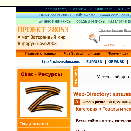
AdminLibrary
:
Gerchik & Co
:
QuikStrike
:
CME Gro
Эмо-Проект 28053 - Сайт об эмо! Emo4at.com - сайт
|
|
Бизнес и финансы
Города и регионы
Каталоги и р
Осадки
Билеты
Вал
Главная страница
|
Чат Затерянный мир
|
Форум чата
http://ru.investing.com/
|
EUR/USD
|
GBP/USD
|
Место свободно!
Web-Directory: катало
A
Список разделов
Добавить 
Категория > Товары и ус
Всего сайтов в этой категори
Теги для чатов