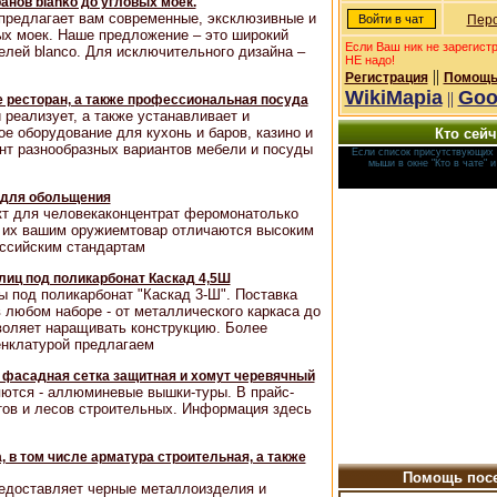
ранов blanko до угловых моек.
предлагает вам современные, эксклюзивные и
Перс
ых моек. Наше предложение – это широкий
Если Ваш ник не зарегист
лей blanco. Для исключительного дизайна –
НЕ надо!
||
Регистрация
Помощь
WikiMapia
Goo
||
 ресторан, а также профессиональная посуда
 реализует, а также устанавливает и
 оборудование для кухонь и баров, казино и
Кто сейч
нт разнообразных вариантов мебели и посуды
Если список присутствующих 
мыши в окне "Кто в чате" 
 для обольщения
т для человекаконцентрат феромонатолько
 их вашим оружиемтовар отличаются высоким
оссийским стандартам
лиц под поликарбонат Каскад 4,5Ш
 под поликарбонат "Каскад 3-Ш". Поставка
 любом наборе - от металлического каркаса до
воляет наращивать конструкцию. Более
енклатурой предлагаем
фасадная сетка защитная и хомут черевячный
тся - аллюминевые вышки-туры. В прайс-
тов и лесов строительных. Информация здесь
, в том числе арматура строительная, а также
Помощь посе
едоставляет черные металлоизделия и