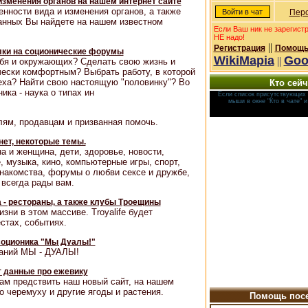
зменения органов на нашем интернет сайте
нности вида и изменения органов, а также
Перс
анных Вы найдете на нашем известном
Если Ваш ник не зарегист
НЕ надо!
||
Регистрация
Помощь
лки на соционические форумы
WikiMapia
Goo
||
ебя и окружающих? Сделать свою жизнь и
ески комфортным? Выбрать работу, в которой
еха? Найти свою настоящую "половинку"? Во
Кто сейч
ика - наука о типах ин
Если список присутствующих 
мыши в окне "Кто в чате" 
ям, продавцам и призванная помочь.
нет, некоторые темы.
 и женщина, дети, здоровье, новости,
, музыка, кино, компьютерные игры, спорт,
накомства, форумы о любви сексе и дружбе,
 всегда рады вам.
 - рестораны, а также клубы Троещины
изни в этом массиве. Troyalife будет
стах, событиях.
соционика "Мы Дуалы!"
ваний МЫ - ДУАЛЫ!
т данные про ежевику
ам предствить наш новый сайт, на нашем
о черемуху и другие ягоды и растения.
Помощь посе