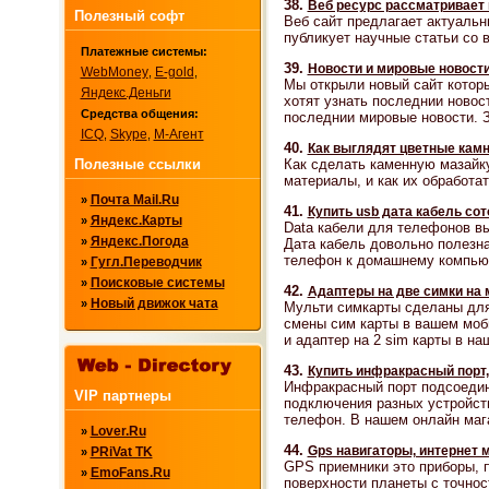
38.
Веб ресурс рассматривает 
Полезный софт
Веб сайт предлагает актуальн
публикует научные статьи со в
Платежные системы:
39.
Новости и мировые новост
WebMoney
E-gold
,
,
Мы открыли новый сайт котор
Яндекс.Деньги
хотят узнать последнии новос
Средства общения:
последнии мировые новости. З
ICQ
Skype
М-Агент
,
,
40.
Как выглядят цветные кам
Как сделать каменную мазайку
Полезные ссылки
материалы, и как их обработать
Почта Mail.Ru
»
41.
Купить usb дата кабель со
Яндекс.Карты
»
Data кабели для телефонов вы
Яндекс.Погода
»
Дата кабель довольно полезн
телефон к домашнему компьют
Гугл.Переводчик
»
Поисковые системы
»
42.
Адаптеры на две симки на
Новый движок чата
»
Мульти симкарты сделаны для
смены сим карты в вашем моб
и адаптер на 2 sim карты в н
43.
Купить инфракрасный порт, 
Инфракрасный порт подсоедин
VIP партнеры
подключения разных устройств 
телефон. В нашем онлайн мага
Lover.Ru
»
44.
Gps навигаторы, интернет 
PRiVat TK
»
GPS приемники это приборы, 
EmoFans.Ru
»
поверхности планеты с точно