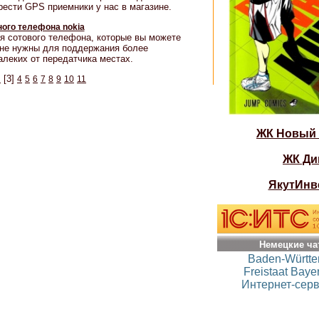
ести GPS приемники у нас в магазине.
ого телефона nokia
я сотового телефона, которые вы можете
ине нужны для поддержания более
алеких от передатчика местах.
[3]
2
4
5
6
7
8
9
10
11
ЖК Новый
ЖК Ди
ЯкутИнв
Немецкие ча
Baden-Württ
Freistaat Baye
Интернет-серв