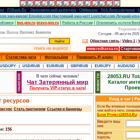
up
:
PSBank.Ru
:
Экономический календарь
:
Оффшоры
:
Web-Консолидация
:
b
 для эмо-кидов! Emo4at.com Настоящий эмо-чат! Lostchat.com Лучший emo-
|
|
|
ейтинги
bus.gov.ru
pravo.gov.ru
Работа в России
Отключить услуги Beel
Разрешение в
юты
Погода
Интернет
Концерты
Сегодня - 09 августа 2026
Обратная связь
|
Video 1
|
V
www.redkassa.ru
Стартовая
|
Статистика чата
|
Фотоальбом
|
Проверить IP-адрес
|
История 
USD/JPY
|
USD/RUB
|
EUR/RUB
|
GBP/RUB
|
EUR/JPY
|
AUD/USD
В чате сейчас
человек!
28053.RU Tot
Чат Затерянный мир
Каталог инт
Проек
Получить VIP-статус в чате!
Вход в чат | Р
г ресурсов
Если Вы впервые посещает
ресурс
Стать партнером
Ссылки и баннеры
чем войти в него, ознаком
Блог Project28053.Ru
Введите ваш
ник:
и: 156
Введите
пароль: