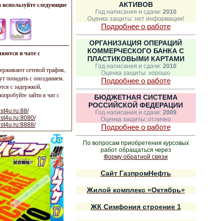
 используйте следующие
АКТИВОВ
Год написания и сдачи:
2010
Оценка защиты: нет информации!
Подробнее о работе
ОРГАНИЗАЦИЯ ОПЕРАЦИЙ
КОММЕРЧЕСКОГО БАНКА С
яются в чате с
ПЛАСТИКОВЫМИ КАРТАМИ
Год написания и сдачи:
2010
ерживают сетевой трафик,
Оценка защиты: хорошо
ут попадать с опозданием.
Подробнее о работе
ся с задержкой,
опробуйте зайти в чат с
БЮДЖЕТНАЯ СИСТЕМА
РОССИЙСКОЙ ФЕДЕРАЦИИ
st4u.ru:88/
Год написания и сдачи:
2009
ust4u.ru:8080/
Оценка защиты: отлично
ust4u.ru:8888/
Подробнее о работе
По вопросам приобретения курсовых
работ обращаться через
Форму обратной связи
Сайт ГазпромНефть
Жилой комплекс «Октябрь»
ЖК Симфония строение 1