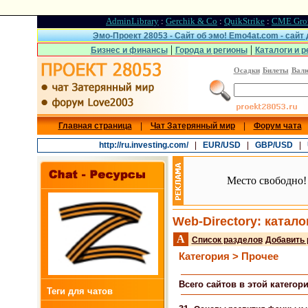
AdminLibrary
:
Gerchik & Co
:
QuikStrike
:
CME Gro
Эмо-Проект 28053 - Сайт об эмо! Emo4at.com - сайт
|
|
Бизнес и финансы
Города и регионы
Каталоги и р
Осадки
Билеты
Вал
Главная страница
|
Чат Затерянный мир
|
Форум чата
http://ru.investing.com/
|
EUR/USD
|
GBP/USD
|
Место свободно!
Web-Directory: катало
A
Список разделов
Добавить 
Категория > Прочее
Всего сайтов в этой категори
Теги для чатов