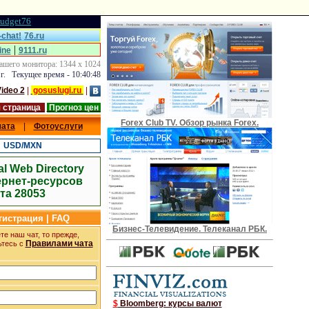
udget76
chat!
76.ru
|
ine
9111.ru
ашего монитора: 1344 x 1024
 г. Текущее время - 10:40:49
ideo 2
|
gosuslugi.ru
|
 страница
Прогноз цен
Forex Club TV. Обзор рынка Forex.
чата
|
Фотоуслуги
|
USD/MXN
al Web Directory
ернет-ресурсов
та 28053
егистрация | FAQ
Бизнес-Телевидение. Телеканал РБК.
е наш чат, то прежде,
Правилами чата
ьтесь с
$
Bloomberg: курсы валют