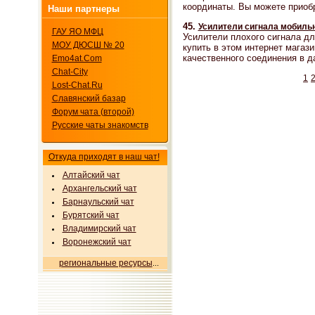
координаты. Вы можете приобр
Наши партнеры
45.
Усилители сигнала мобильн
ГАУ ЯО МФЦ
Усилители плохого сигнала дл
МОУ ДЮСШ № 20
купить в этом интернет магаз
качественного соединения в д
Emo4at.Com
Chat-City
1
Lost-Chat.Ru
Славянский базар
Форум чата (второй)
Русские чаты знакомств
Откуда приходят в наш чат!
Алтайский чат
Архангельский чат
Барнаульский чат
Бурятский чат
Владимирский чат
Воронежский чат
региональные ресурсы
...