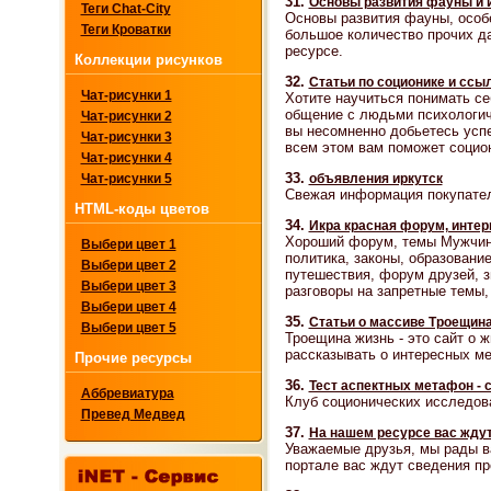
31.
Основы развития фауны и и
Теги Chat-City
Основы развития фауны, особе
Теги Кроватки
большое количество прочих д
ресурсе.
Коллекции рисунков
32.
Статьи по соционике и ссы
Чат-рисунки 1
Хотите научиться понимать с
общение с людьми психологич
Чат-рисунки 2
вы несомненно добьетесь усп
Чат-рисунки 3
всем этом вам поможет социон
Чат-рисунки 4
33.
объявления иркутск
Чат-рисунки 5
Свежая информация покупател
HTML-коды цветов
34.
Икра красная форум, интер
Хороший форум, темы Мужчина
Выбери цвет 1
политика, законы, образование
Выбери цвет 2
путешествия, форум друзей, з
Выбери цвет 3
разговоры на запретные темы,
Выбери цвет 4
35.
Статьи о массиве Троещина
Выбери цвет 5
Троещина жизнь - это сайт о ж
рассказывать о интересных ме
Прочие ресурсы
36.
Тест аспектных метафон - 
Аббревиатура
Клуб соционических исследо
Превед Медвед
37.
На нашем ресурсе вас жду
Уважаемые друзья, мы рады в
портале вас ждут сведения пр