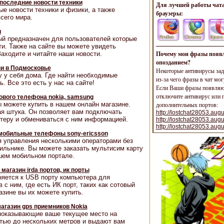
последние новости техники
Для лучшей работы чата
ые новости техники и физики, а также
браузеры:
сего мира.
и
ый предназначен для пользователей которые
ти. Также на сайте вы можете увидеть
Почему мои фразы появл
аходите и читайте наши новости.
опозданием?
ни в Подмосковье
Некоторые антивирусы зад
 у себя дома. Где найти необходимые
из-за чего фразы в чат мог
. Все это есть у нас на сайте!
Если Ваши фразы появляют
отключите антивирус или п
тового телефона nokia, samsung
 можете купить в нашем онлайн магазине.
дополнительных портов:
ая штука. Он позволяет вам подключать
http://lostchat28053.augu
еру и обмениваться с ним информацией.
http://lostchat28053.aug
http://lostchat28053.aug
 мобильные телефоны sony-ericsson
 управления несколькими операторами без
ильнике. Вы можете заказать мультисим карту
ашем мобильном портале.
магазин irda портов, ик порты
яется к USB порту компьютера для
с ним, где есть ИК порт, таких как сотовый
зине вы их можете купить.
магазин gps приемников Nokia
показывающие ваше текущее место на
стью до нескольких метров и выдают вам