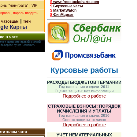
$
www.freestockcharts.com
|
оны "нон-грата"
VIP
$
Биржевые часы
$
MarketWatch
рирован, пароль вводить
$
ФинМаркет
||
 чатовцам
Теги
gle Карты
ас в чате
пуст, щелкните правой кнопкой
и выберите пункт "Обновить"
Курсовые работы
РАСХОДЫ БЮДЖЕТОВ ГЕРМАНИИ
Год написания и сдачи:
2011
Оценка защиты: нет информации
Подробнее о работе
СТРАХОВЫЕ ВЗНОСЫ: ПОРЯДОК
ИСЧИСЛЕНИЯ И УПЛАТЫ
Год написания и сдачи:
2010
Оценка защиты: отлично
Подробнее о работе
тителям чата
УЧЕТ НЕМАТЕРИАЛЬНЫХ