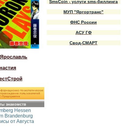
SmsCoin - услуги sms-биллинга
МУП "Яргортранс"
ФНС России
АСУ ГФ
Свод-СМАРТ
 Ярославль
настия
естСтрой
ты знакомств
emberg
Hessen
rn
Brandenburg
исы от Августа