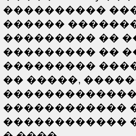
���������� ���
������ �������.
��������� �� �
��������� �� �
��������� ����
�� �����, �����
�������������)
������������ 
������������ �
� ����.