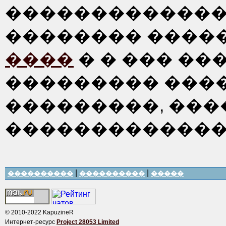
��������������
�������� ����
����
� � ��� ��
��������� ���
���������, ���
�������������
|
|
����������
����������
�����
© 2010-2022 KapuzineR
Интернет-ресурс
Project 28053 Limited