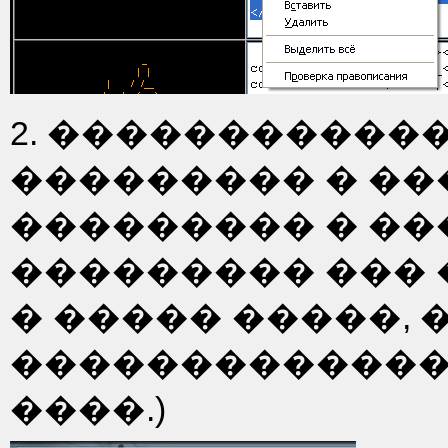
2. �������������
��������� � ��
��������� � ���
��������� ��� 
� ����� �����,
�������������
����.)