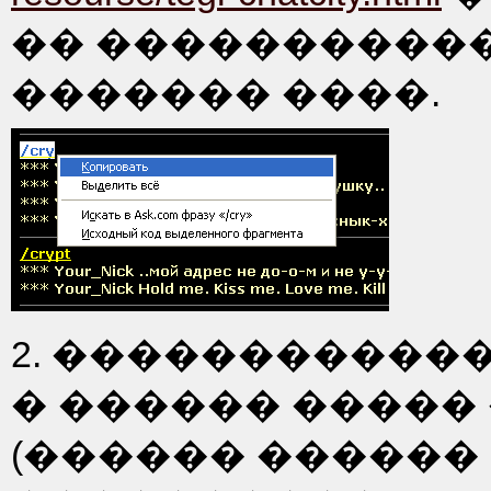
�� ����������
������� ����.
2. �����������
� ������ �����
(������ ������ 