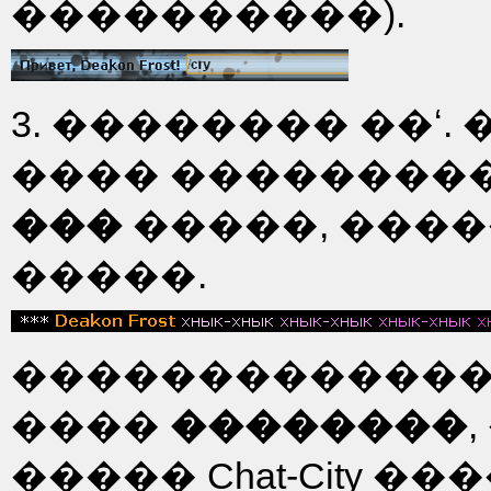
����������).
3. �������� ��ʻ
���� ��������
���
�����, ���
�����.
�������������
����
��������
����� Chat-City 