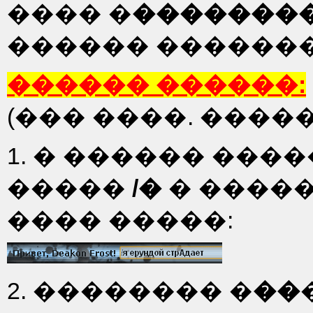
���� �
��������
������ ������
������ ������:
(��� ����. ����
1. � ������ ���
�����
/�
� �����
���� �����:
2. �������� �
��