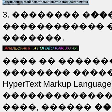
3. �������� �
��
������������ 
�������.
���� �� ������
�������� ������
HyperText Markup Lang
�������������
����, ������
��