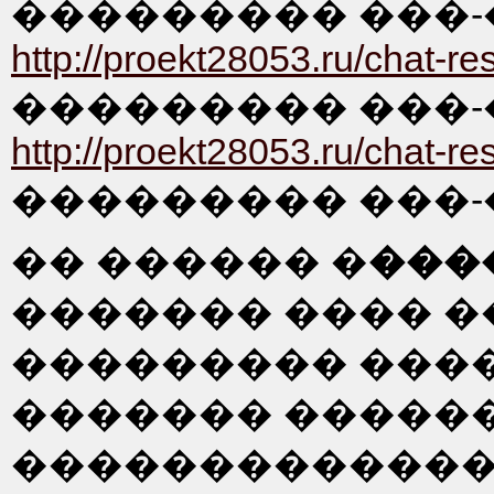
��������� ���-
http://proekt28053.ru/chat-re
��������� ���-
http://proekt28053.ru/chat-re
��������� ���-
�� ������ �
���
������� ���� �
��������� ����
������� �����
�������������