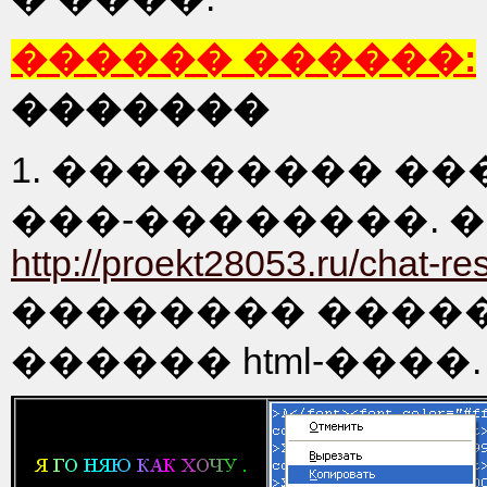
������ ������:
�������
1. ��������� �
���-��������. 
http://proekt28053.ru/chat-re
�������� ����
������ html-����.