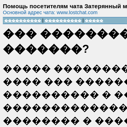
Помощь посетителям чата Затерянный 
Основной адрес чата: www.lostchat.com
|
|
����������
����������
�����
��� ��������
�������?
����� �������� 
���� ��� �����
���������� � �
�������������
�������� � ��