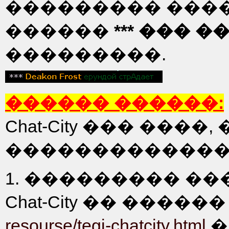
��������� ���
������
*** ��� �
���������.
������ ������:
Chat-City ��� ���
�������������
1. ��������� �
Chat-City �� �����
resourse/tegi-chatcity.html
�