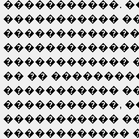
�����������. �
����������� �
��������������
�������������
������������ �
�� �� ��������
����������� ��
�����������, �
����������� ��
������������ 