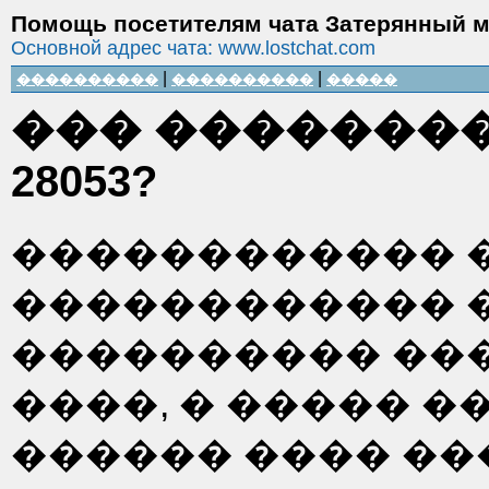
Помощь посетителям чата Затерянный 
Основной адрес чата: www.lostchat.com
|
|
����������
����������
�����
��� �������
28053?
������������ �
������������ 
���������� ��
����, � ����� 
������ ���� ���