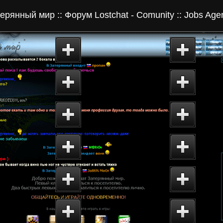
ерянный мир :: Форум Lostchat - Comunity :: Jobs Agen
 страница сайта
Второй форум чата
Кратка
28053
Затерянный мир. О
Детск
053.ru
себе. Мой город...
игры.
комств
Чат Затерянный мир -
Печат
нный мир
лучший Российский чат!
Ориги
tchat.com
У нас общаются...
центр
пожаловать
Taffi-Seite - каталог
Лучши
м знакомств
Narod`овских сайтов.
- Ката
 - Comunity
TS-Каталог...
чатов
U Total Web
WEB Directory: каталог
Glamo
y - Каталог
интернет-ресурсов. Теги
Гламу
т-ресурсов
для чатов...
знако
nt 28053 -
CataLOG 28053 - Каталог
Фотог
е интернет-
интернет-ресурсов.
28053
во
Общение. Форумы...
содер
ект 28053
Проект 28053 - каталог
Lostch
.com Настоящий
интернет-ресурсов.
Затер
..
Каталог чатов...
Лучши