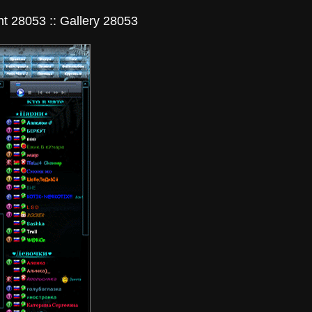
t 28053 :: Gallery 28053
я история карт.
ие и семейные
 Банковые...
ный центр
нал - Печатный
 в Рыбинске
е чаты знакомств
лог городских
 знакомств!
urchat Lostchat
рный чат
мств Лучший чат...
аллерея Проекта
. Фотогаллерея
жит альбомы...
at Чат
янный мир
й чат знакомств...