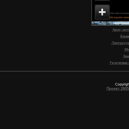
Старый 
28053 -
мир - Ф
Авто, мот
Бизн
Литерату
Му
Зна
Увлечения 
Copyrig
Проект 2805