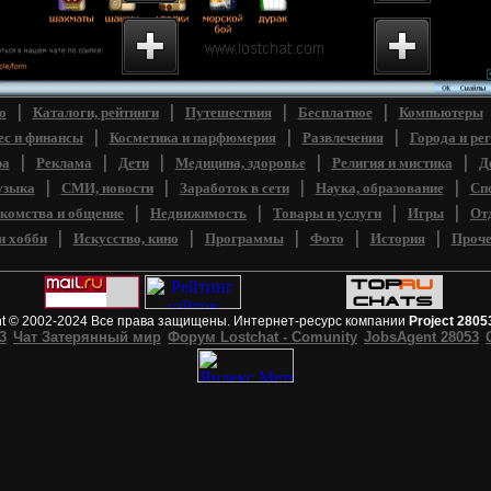
сайт Проекта
Lostchat Каталог
Вопро
 Чат Затерянный
интернет-ресурсов.
функц
орум...
Бизнес и финансы...
чата...
|
|
|
|
о
Каталоги, рейтинги
Путешествия
Бесплатное
Компьютеры
|
|
|
ес и финансы
Косметика и парфюмерия
Развлечения
Города и ре
|
|
|
|
|
ра
Реклама
Дети
Медицина, здоровье
Религия и мистика
Д
|
|
|
|
зыка
СМИ, новости
Заработок в сети
Наука, образование
Сп
|
|
|
|
комства и общение
Недвижимость
Товары и услуги
Игры
От
|
|
|
|
|
и хобби
Искусство, кино
Программы
Фото
История
Проче
ht © 2002-2024 Все права защищены. Интернет-ресурс компании
Project 2805
3
Чат Затерянный мир
Форум Lostchat - Comunity
JobsAgent 28053