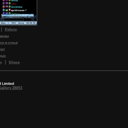
сы, связанные с
ионированием
|
Работа
гионы
ом и семья
орт
дых
|
е
Юмор
3 Limited
Gallery 28053