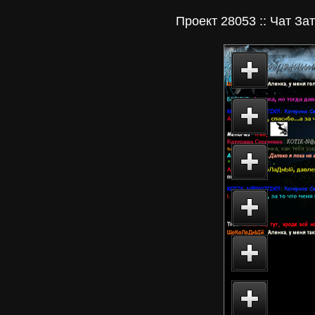
Проект 28053 :: Чат Зат
Главная
Проект 
proekt28
Чат зна
Затеря
www.los
Добро 
на фору
Lostchat
28053.R
Director
интерне
JobsAge
Кадрово
агентст
Эмо-Про
Emo4at
эмо-чат.