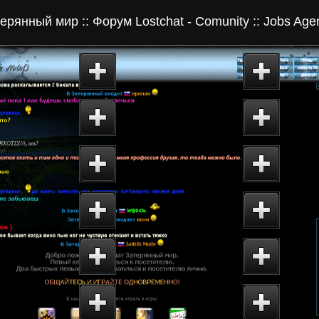
ерянный мир :: Форум Lostchat - Comunity :: Jobs Agen
 страница сайта
Второй форум чата
Кратка
28053
Затерянный мир. О
Детск
053.ru
себе. Мой город...
игры.
комств
Чат Затерянный мир -
Печат
нный мир
лучший Российский чат!
Ориги
tchat.com
У нас общаются...
центр
пожаловать
Taffi-Seite - каталог
Лучши
м знакомств
Narod`овских сайтов.
- Ката
 - Comunity
TS-Каталог...
чатов
U Total Web
WEB Directory: каталог
Glamo
y - Каталог
интернет-ресурсов. Теги
Гламу
т-ресурсов
для чатов...
знако
nt 28053 -
CataLOG 28053 - Каталог
Фотог
е интернет-
интернет-ресурсов.
28053
во
Общение. Форумы...
содер
ект 28053
Проект 28053 - каталог
Lostch
.com Настоящий
интернет-ресурсов.
Затер
..
Каталог чатов...
Лучши