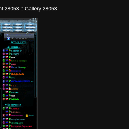
t 28053 :: Gallery 28053
я история карт.
ие и семейные
 Банковые...
ный центр
нал - Печатный
 в Рыбинске
е чаты знакомств
лог городских
 знакомств!
urchat Lostchat
рный чат
мств Лучший чат...
аллерея Проекта
. Фотогаллерея
жит альбомы...
at Чат
янный мир
й чат знакомств...