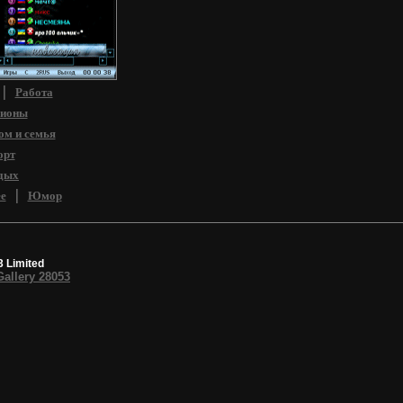
сы, связанные с
ионированием
|
Работа
гионы
ом и семья
орт
дых
|
е
Юмор
3 Limited
Gallery 28053