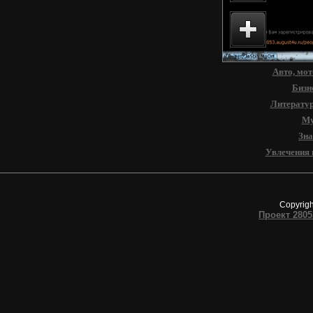
Старый 
28053 -
мир - Ф
Авто, мот
Бизн
Литерату
Му
Зна
Увлечения 
Copyrig
Проект 2805