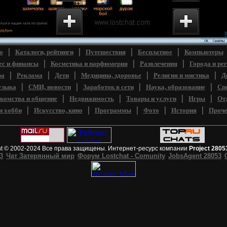
сайт Проекта
Lostchat Каталог
Вопро
 Чат Затерянный
интернет-ресурсов.
функц
орум...
Бизнес и финансы...
чата...
|
|
|
|
о
Каталоги, рейтинги
Путешествия
Бесплатное
Компьютеры
|
|
|
ес и финансы
Косметика и парфюмерия
Развлечения
Города и ре
|
|
|
|
|
ра
Реклама
Дети
Медицина, здоровье
Религия и мистика
Д
|
|
|
|
зыка
СМИ, новости
Заработок в сети
Наука, образование
Сп
|
|
|
|
комства и общение
Недвижимость
Товары и услуги
Игры
От
|
|
|
|
|
и хобби
Искусство, кино
Программы
Фото
История
Проче
ht © 2002-2024 Все права защищены. Интернет-ресурс компании
Project 2805
3
Чат Затерянный мир
Форум Lostchat - Comunity
JobsAgent 28053