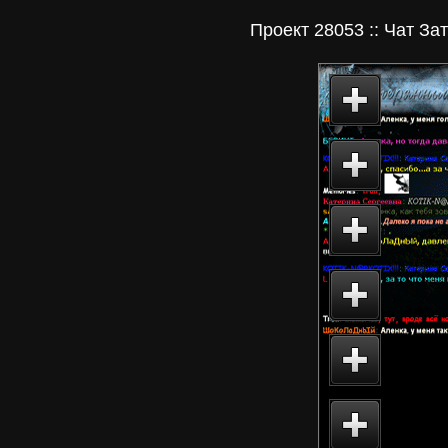
Проект 28053 :: Чат Зат
Главная
Проект 
proekt28
Чат зна
Затеря
www.los
Добро 
на фору
Lostchat
28053.R
Director
интерне
JobsAge
Кадрово
агентст
Эмо-Про
Emo4at
эмо-чат.