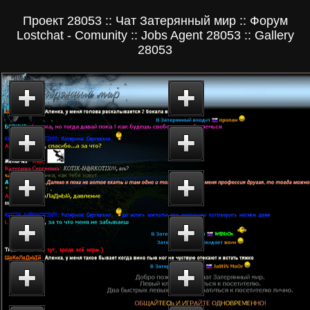
Проект 28053 :: Чат Затерянный мир :: Форум
Lostchat - Comunity :: Jobs Agent 28053 :: Gallery
28053
Главная страница сайта
Второй форум чата
Проект 28053
Затерянный мир. О
proekt28053.ru
себе. Мой город...
Чат знакомств
Чат Затерянный мир 
Затерянный мир
лучший Российский ч
www.lostchat.com
У нас общаются...
Добро пожаловать
Taffi-Seite - каталог
на форум знакомств
Narod`овских сайтов.
Lostchat - Comunity
TS-Каталог...
28053.RU Total Web
WEB Directory: катал
Directory - Каталог
интернет-ресурсов. Т
интернет-ресурсов
для чатов...
JobsAgent 28053 -
CataLOG 28053 - Ката
Кадровое интернет-
интернет-ресурсов.
агентство
Общение. Форумы...