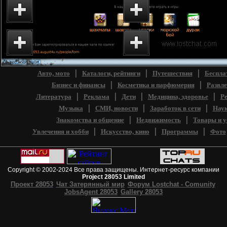
Эмо-Проект 28053
Проект 28053 - катало
Emo4at.com Настоящий
интернет-ресурсов.
эмо-чат...
Каталог чатов...
Старый сайт Проекта
Lostchat Каталог
28053 - Чат Затерянный
интернет-ресурсов.
мир - Форум...
Бизнес и финансы...
|
|
|
Авто, мото
Каталоги, рейтинги
Путешествия
Беспла
|
|
Бизнес и финансы
Косметика и парфюмерия
Развле
|
|
|
|
Литература
Реклама
Дети
Медицина, здоровье
Ре
|
|
|
Музыка
СМИ, новости
Заработок в сети
Наук
|
|
Знакомства и общение
Недвижимость
Товары и у
|
|
|
Увлечения и хобби
Искусство, кино
Программы
Фото
Copyright © 2002-2024 Все права защищены. Интернет-ресурс компании
Project 28053 Limited
Проект 28053
Чат Затерянный мир
Форум Lostchat - Comunity
JobsAgent 28053
Gallery 28053