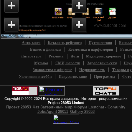
Эмо-Проект 28053
Проект 28053 - катало
Emo4at.com Настоящий
интернет-ресурсов.
эмо-чат...
Каталог чатов...
Старый сайт Проекта
Lostchat Каталог
28053 - Чат Затерянный
интернет-ресурсов.
мир - Форум...
Бизнес и финансы...
|
|
|
Авто, мото
Каталоги, рейтинги
Путешествия
Беспла
|
|
Бизнес и финансы
Косметика и парфюмерия
Развле
|
|
|
|
Литература
Реклама
Дети
Медицина, здоровье
Ре
|
|
|
Музыка
СМИ, новости
Заработок в сети
Наук
|
|
Знакомства и общение
Недвижимость
Товары и у
|
|
|
Увлечения и хобби
Искусство, кино
Программы
Фото
Copyright © 2002-2024 Все права защищены. Интернет-ресурс компании
Project 28053 Limited
Проект 28053
Чат Затерянный мир
Форум Lostchat - Comunity
JobsAgent 28053
Gallery 28053