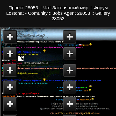
Проект 28053 :: Чат Затерянный мир :: Форум
Lostchat - Comunity :: Jobs Agent 28053 :: Gallery
28053
Главная страница сайта
Второй форум чата
Проект 28053
Затерянный мир. О
proekt28053.ru
себе. Мой город...
Чат знакомств
Чат Затерянный мир 
Затерянный мир
лучший Российский ч
www.lostchat.com
У нас общаются...
Добро пожаловать
Taffi-Seite - каталог
на форум знакомств
Narod`овских сайтов.
Lostchat - Comunity
TS-Каталог...
28053.RU Total Web
WEB Directory: катал
Directory - Каталог
интернет-ресурсов. Т
интернет-ресурсов
для чатов...
JobsAgent 28053 -
CataLOG 28053 - Ката
Кадровое интернет-
интернет-ресурсов.
агентство
Общение. Форумы...